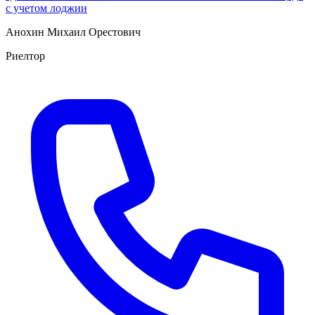
с учетом лоджии
Анохин Михаил Орестович
Риелтор