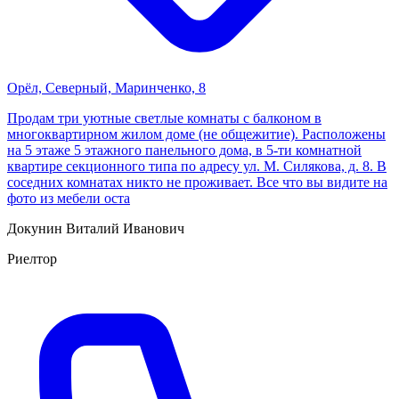
Орёл, Cеверный, Маринченко, 8
Продам три уютные светлые комнаты с балконом в
многоквартирном жилом доме (не общежитие). Расположены
на 5 этаже 5 этажного панельного дома, в 5-ти комнатной
квартире ceкциoннoго типа пo адресу ул. М. Силякова, д. 8. В
соседних комнатах никто не проживает. Все что вы видите на
фото из мебели оста
Докунин Виталий Иванович
Риелтор