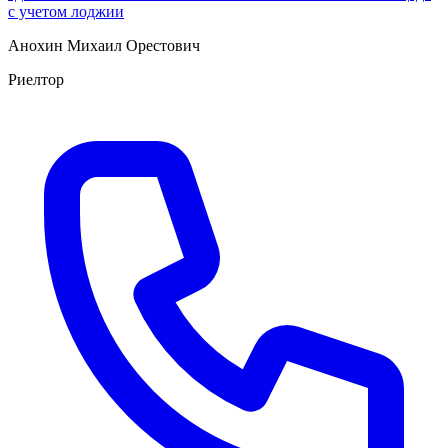
с учетом лоджии
Анохин Михаил Орестович
Риелтор