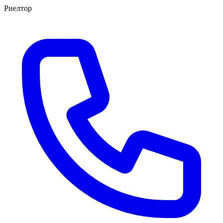
Риелтор