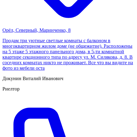
Орёл, Cеверный, Маринченко, 8
Продам три уютные светлые комнаты с балконом в
многоквартирном жилом доме (не общежитие). Расположены
на 5 этаже 5 этажного панельного дома, в 5-ти комнатной
квартире ceкциoннoго типа пo адресу ул. М. Силякова, д. 8. В
соседних комнатах никто не проживает. Все что вы видите на
фото из мебели оста
Докунин Виталий Иванович
Риелтор