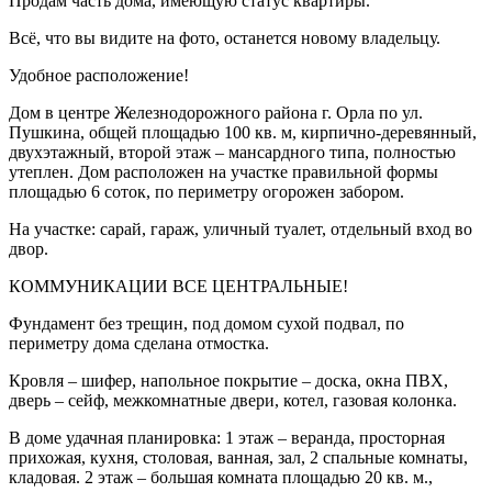
Продам часть дома, имеющую статус квартиры.
Всё, что вы видите на фото, останется новому владельцу.
Удобное расположение!
Дом в центре Железнодорожного района г. Орла по ул.
Пушкина, общей площадью 100 кв. м, кирпично-деревянный,
двухэтажный, второй этаж – мансардного типа, полностью
утеплен. Дом расположен на участке правильной формы
площадью 6 соток, по периметру огорожен забором.
На участке: сарай, гараж, уличный туалет, отдельный вход во
двор.
КОММУНИКАЦИИ ВСЕ ЦЕНТРАЛЬНЫЕ!
Фундамент без трещин, под домом сухой подвал, по
периметру дома сделана отмостка.
Кровля – шифер, напольное покрытие – доска, окна ПВХ,
дверь – сейф, межкомнатные двери, котел, газовая колонка.
В доме удачная планировка: 1 этаж – веранда, просторная
прихожая, кухня, столовая, ванная, зал, 2 спальные комнаты,
кладовая. 2 этаж – большая комната площадью 20 кв. м.,