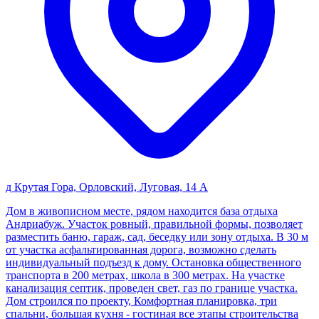
д Крутая Гора, Орловский, Луговая, 14 А
Дом в живописном месте, рядом находится база отдыха
Андриабуж. Участок ровный, правильной формы, позволяет
разместить баню, гараж, сад, беседку или зону отдыха. В 30 м
от участка асфальтированная дорога, возможно сделать
индивидуальный подъезд к дому. Остановка общественного
транспорта в 200 метрах, школа в 300 метрах. На участке
канализация септик, проведен свет, газ по границе участка.
Дом строился по проекту, Комфортная планировка, три
спальни, большая кухня - гостиная все этапы строительства