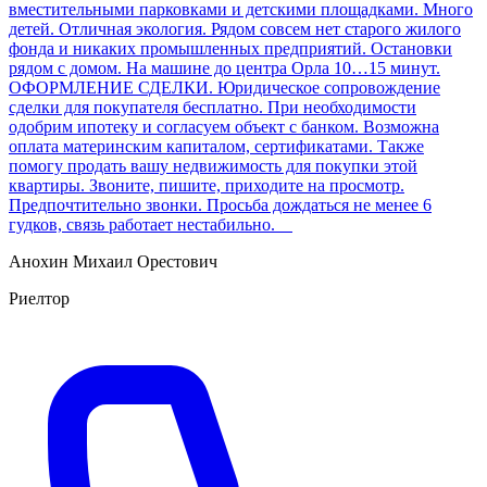
вместительными парковками и детскими площадками. Много
детей. Отличная экология. Рядом совсем нет старого жилого
фонда и никаких промышленных предприятий. Остановки
рядом с домом. На машине до центра Орла 10…15 минут.
ОФОРМЛЕНИЕ СДЕЛКИ. Юридическое сопровождение
сделки для покупателя бесплатно. При необходимости
одобрим ипотеку и согласуем объект с банком. Возможна
оплата материнским капиталом, сертификатами. Также
помогу продать вашу недвижимость для покупки этой
квартиры. Звоните, пишите, приходите на просмотр.
Предпочтительно звонки. Просьба дождаться не менее 6
гудков, связь работает нестабильно.
Анохин Михаил Орестович
Риелтор