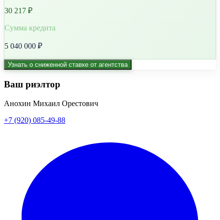
30 217
₽
Сумма кредита
5 040 000
₽
Узнать о сниженной ставке от агентства
Ваш риэлтор
Анохин Михаил Орестович
+7 (920) 085-49-88