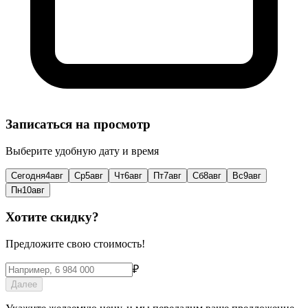
Записаться на просмотр
Выберите удобную дату и время
Сегодня
4
авг
Ср
5
авг
Чт
6
авг
Пт
7
авг
Сб
8
авг
Вс
9
авг
Пн
10
авг
Хотите скидку?
Предложите свою стоимость!
₽
Далее