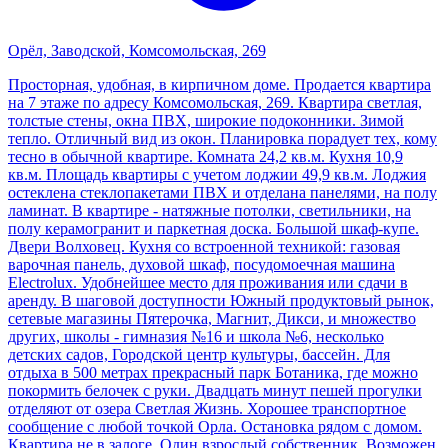
Орёл, Заводской, Комсомольская, 269
Просторная, удобная, в кирпичном доме. Продается квартира
на 7 этаже по адресу Комсомольская, 269. Квартира светлая,
толстые стены, окна ПВХ, широкие подоконники. Зимой
тепло. Отличный вид из окон. Планировка порадует тех, кому
тесно в обычной квартире. Комната 24,2 кв.м. Кухня 10,9
кв.м. Площадь квартиры с учетом лоджии 49,9 кв.м. Лоджия
остеклена стеклопакетами ПВХ и отделана панелями, на полу
ламинат. В квартире - натяжные потолки, светильники, на
полу керамогранит и паркетная доска. Большой шкаф-купе.
Двери Волховец. Кухня со встроенной техникой: газовая
варочная панель, духовой шкаф, посудомоечная машина
Electrolux. Удобнейшее место для проживания или сдачи в
аренду. В шаговой доступности Южный продуктовый рынок,
сетевые магазины Пятерочка, Магнит, Дикси, и множество
других, школы - гимназия №16 и школа №6, несколько
детских садов, Городской центр культуры, бассейн. Для
отдыха в 500 метрах прекрасный парк Ботаника, где можно
покормить белочек с руки. Двадцать минут пешей прогулки
отделяют от озера Светлая Жизнь. Хорошее транспортное
сообщение с любой точкой Орла. Остановка рядом с домом.
Квартира не в залоге. Один взрослый собственник. Возможен