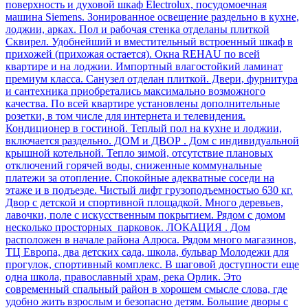
поверхность и духовой шкаф Electrolux, посудомоечная
машина Siemens. Зонированное освещение раздельно в кухне,
лоджии, арках. Пол и рабочая стенка отделаны плиткой
Сквирел. Удобнейший и вместительный встроенный шкаф в
прихожей (прихожая остается). Окна REHAU по всей
квартире и на лоджии. Импортный влагостойкий ламинат
премиум класса. Санузел отделан плиткой. Двери, фурнитура
и сантехника приобретались максимально возможного
качества. По всей квартире установлены дополнительные
розетки, в том числе для интернета и телевидения.
Кондиционер в гостиной. Теплый пол на кухне и лоджии,
включается раздельно. ДОМ и ДВОР . Дом с индивидуальной
крышной котельной. Тепло зимой, отсутствие плановых
отключений горячей воды, сниженные коммунальные
платежи за отопление. Спокойные адекватные соседи на
этаже и в подъезде. Чистый лифт грузоподъемностью 630 кг.
Двор с детской и спортивной площадкой. Много деревьев,
лавочки, поле с искусственным покрытием. Рядом с домом
несколько просторных парковок. ЛОКАЦИЯ . Дом
расположен в начале района Алроса. Рядом много магазинов,
ТЦ Европа, два детских сада, школа, бульвар Молодежи для
прогулок, спортивный комплекс. В шаговой доступности еще
одна школа, православный храм, река Орлик. Это
современный спальный район в хорошем смысле слова, где
удобно жить взрослым и безопасно детям. Большие дворы с